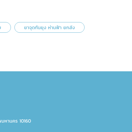
ย
ยาจุดกันยุง ห่านฟ้า ยกลัง
พมหานคร 10160